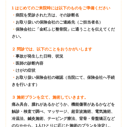
1 はじめてのご来院時には以下のものをご準備ください
・
病院を受診された方は、その診断名
・
お取り扱いの保険会社のご連絡先（ご担当者名）
・
保険会社に「金町ふじ整骨院」に通うことを伝えてくだ
さい。
２ 問診では、以下のことをおうかがいします
・
事故が発生した日時、状況
・
医師の診断内容
・
けがの症状
・
お取り扱い保険会社の確認（当院にて、保険会社へ手続
きを行います）
３ 施術プランを立て、施術していきます。
痛み具合、腫れがあるかどうか、機能傷害があるかなどを
触診・検査で調べ、マッサージ、超音波施術、電気施術、
冷温法、鍼灸施術、テーピング療法、背骨・骨盤矯正など
のなかから、1人ひとりに応じた施術のプランを決定し、