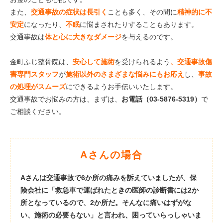
また、
交通事故の症状は長引く
ことも多く、その間に
精神的に不
安定
になったり、
不眠
に悩まされたりすることもあります。
交通事故は
体と心に大きなダメージ
を与えるのです。
金町ふじ整骨院は、
安心して施術
を受けられるよう
、交通事故傷
害専門スタッフ
が
施
術以外のさまざまな悩みにもお応え
し、
事故
の処理がスムーズ
にできるようお手伝いいたします。
交通事故でお悩みの方は、まずは、
お電話（
03-5876-5319
）
で
ご相談ください。
Aさんの場合
Aさんは交通事故で6か所の痛みを訴えていましたが、保
険会社に「救急車で運ばれたときの医師の診断書には2か
所となっているので、2か所だ。そんなに痛いはずがな
い、施術の必要もない」と言われ、困っていらっしゃいま