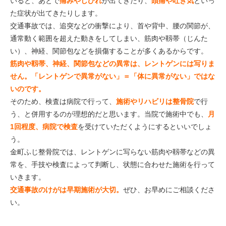
いると、あとで
痛みやしびれ
が出てきたり、
頭痛や吐き気
といっ
た症状が出てきたりします。
交通事故では、追突などの衝撃により、首や背中、腰の関節が、
通常動く範囲を超えた動きをしてしまい、筋肉や靱帯（じんた
い）、神経、関節包などを損傷することが多くあるからです。
筋肉や靱帯、神経、関節包などの異常は、レントゲンには写りま
せん。「レントゲンで異常がない」＝「体に異常がない」ではな
いのです。
そのため、検査は病院で行って、
施術やリハビリは整骨院
で行
う、と併用するのが理想的だと思います。当院で施術中でも、
月
1回程度、病院で検査
を受けていただくようにするといいでしょ
う。
金町ふじ整骨院では、レントゲンに写らない筋肉や靱帯などの異
常を、手技や検査によって判断し、状態に合わせた施術を行って
いきます。
交通事故のけがは早期施術が大切。
ぜひ、お早めにご相談くださ
い。