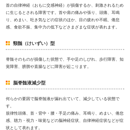
首の自律神経（おもに交感神経）が損傷するか、刺激されるため
に生じるとされる障害です。首や肩の痛みや張り、頭痛、耳鳴
り、めまい、吐き気などの症状のほか、目の疲れや不眠、倦怠
感、食欲不振、集中力の低下などさまざまな症状が表れます。
頸髄（けいずい）型
脊髄そのものが損傷した状態で、手や足のしびれ、歩行障害、知
覚障害、膀胱や直腸などに障害が起こります。
脳脊髄液減少型
何らかの要因で脳脊髄液が漏れ出ていて、減少している状態で
す。
規律性頭痛、首・背中・腰・手足の痛み、耳鳴り、めまい、倦怠
感、聴力・視力・味覚などの脳神経症状、自律神経症状などが症
状として表れます。