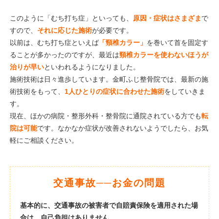
このように「むち打ち症」といっても、
原因・症状はさまざま
で
すので、
それに応じた施術
が必要です。
以前は、むち打ち症といえば
「頸椎カラー」
を巻いて首を固定す
ることが多かったのですが、最近は
頸椎カラーを使わないほうが
治りが早い
といわれるようになりました。
施術技術は日々進歩しています。金町ふじ整骨院では、最新の施
術技術をもって、
1人ひとりの症状に合わせた施術
をしていきま
す。
現在、ほかの病院・整形外科・整骨院に通院されている方でも
転
院は可能
です。なかなか症状が改善されないようでしたら、お気
軽にご相談ください。
交通事故──お金の問題
基本的に、交通事故の被害者で自賠責保険を適用された場
合は、自己負担はありません。