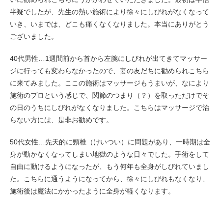
半疑でしたが、先生の熱い
施術
により徐々にしびれがなくなって
いき、いまでは、どこも痛くなくなりました。本当にありがとう
ございました。
40代男性…1週間前から首から左腕にしびれが出てきてマッサー
ジに行っても変わらなかったので、妻の友だちに勧められこちら
に来てみました。ここの
施術
はマッサージもうまいが、なにより
施術
のプロという感じで、関節のつまり（？）を取っただけでそ
の日のうちにしびれがなくなりました。こちらはマッサージで治
らない方には、是非お勧めです。
50代女性…先天的に頸椎（けいつい）に問題があり、一時期は全
身が動かなくなってしまい地獄のような日々でした。手術をして
自由に動けるようになったが、もう何年も全身がしびれていまし
た。こちらに通うようになってから、徐々にしびれもなくなり、
施術
後は魔法にかかったように全身が軽くなります。