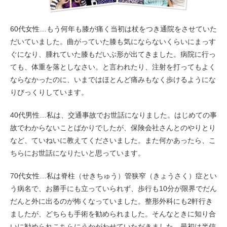
60代女性…もう何年も膝が痛く当初は杖をつき通院をさせていた
だいていました。曲がっていた膝も気にならないくらいにまっす
ぐになり、腫れていた膝もだいぶ形が出てきました。病院に行っ
ても、体重を落としなさい。と言われたり、注射を打ってもよく
ならなかったのに、いまではほとんど痛みもなく歩けるようにな
りびっくりしています。
40代男性…私は、交通事故でお世話になりました。はじめての事
故でわからないことばかりでしたが、保険会社さんとのやりとり
など、ていねいに教えてくださいました。また何かあったら、こ
ちらにお世話になりたいと思っています。
70代女性…私は脊柱（せきちゅう）管狭窄（きょうさく）症とい
う病名で、お勝手にも立っていられず、歩行も10分が限界でだん
だんと外に出るのが怖くなっていました。整形外科にも2軒行き
ましたが、どちらも手術を勧められました。そんなときに知り合
いに勧められこちらにうかがわせていただきました。最初は半信