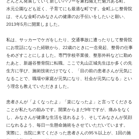
どんどん発展していく新しいパワーを兼ね備えた魅力ある町。
水元公園なども近く、子育てにも最適な町です。金町ふじ整骨院
は、そんな金町のみなさんの健康のお手伝いをしたいと願い、
2013年5月に開業しました。
私は、サッカーでケガをしたり、交通事故に遭ったりして整骨院
にお世話になった経験から、22歳のときに一念発起、整骨の仕事
をめざすことにしました。専門学校卒業後、整形外科などに勤め
たあと、新越谷整骨院に転職。ここで丸山正城先生ほか多くの先
生方に学び、施術技術だけでなく、「目の前の患者さんが元気に
なることで、職場や家庭が元気になり、社会が元気になる」とい
う理念も教えていただきました。
患者さんが「よくなったよ」「楽になったよ」と言ってくださる
ことが私たちの励みです。開業からまだ9年ですが、痛みをなく
し、みなさんが健康な生活を送れるよう、そしてみなさんが笑顔
になれるよう、毎日一生懸命施術をさせていただいています。
実際に、当院に来てくださった患者さんの95％以上が、1回の施