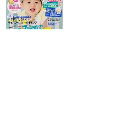
ホーム
|
院紹介
|
症状別施術
|
産後の骨盤矯正
|
スポーツによるケガ
|
受
付時間・アクセス
|
交通事故施術
|
子供によくあるお悩み
|
サイトマッ
プ
金町で接骨院・整骨院をお探しなら金町ふじ整骨院へお問い合わせく
ださい。
(C) 金町ふじ整骨院 All Right Reserved.