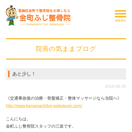
院長の気ままブログ
あと少し！
2018.06.26
《交通事故後の治療・骨盤矯正・整体マッサージなら当院へ》
http://www.kanamachifuji-seikotsuin.com/
こんにちは。
金町ふじ整骨院スタッフの三坂です。