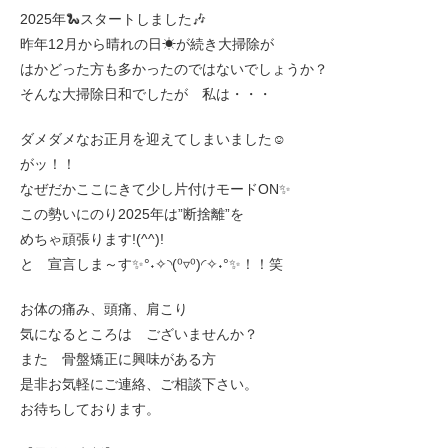
2025年🐍スタートしました🎶
昨年12月から晴れの日☀が続き大掃除が
はかどった方も多かったのではないでしょうか？
そんな大掃除日和でしたが 私は・・・
ダメダメなお正月を迎えてしまいました☺
がッ！！
なぜだかここにきて少し片付けモードON✨
この勢いにのり2025年は”断捨離”を
めちゃ頑張ります!(^^)!
と 宣言しま～す✨°˖✧◝(⁰▿⁰)◜✧˖°✨！！笑
お体の痛み、頭痛、肩こり
気になるところは ございませんか？
また 骨盤矯正に興味がある方
是非お気軽にご連絡、ご相談下さい。
お待ちしております。