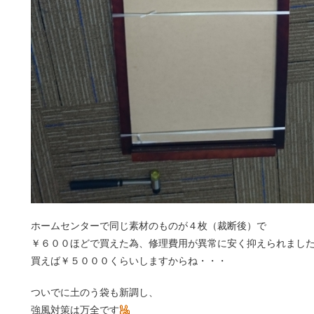
ホームセンターで同じ素材のものが４枚（裁断後）で
￥６００ほどで買えた為、修理費用が異常に安く抑えられまし
買えば￥５０００くらいしますからね・・・
ついでに土のう袋も新調し、
強風対策は万全です