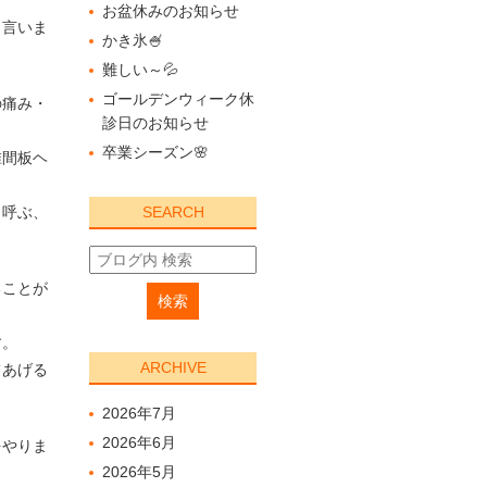
お盆休みのお知らせ
と言いま
かき氷🍧
難しい～💦
ゴールデンウィーク休
の痛み・
診日のお知らせ
卒業シーズン🌸
椎間板ヘ
と呼ぶ、
SEARCH
ることが
す。
ARCHIVE
てあげる
2026年7月
2026年6月
をやりま
2026年5月