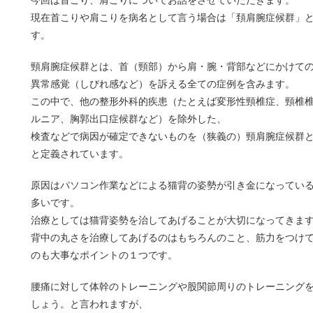
今回は首こり、肩こりについてお話をさせていただきます。
現在首こりや肩こりを病名として言う場合は「頚肩腕症候群」
す。
頸肩腕症候群とは、首（頸部）から肩・腕・背部などにかけて
異常感覚（しびれ感など）を訴える全ての症例を含みます。
この中で、他の整形外科的疾患（たとえば変形性頸椎症、頸椎
ルニア、胸郭出口症候群など）を除外した、
検査などで病因が確定できないものを（狭義の）頸肩腕症候群
と定義されています。
原因はパソコン作業などによる猫背の姿勢が引き金になってい
多いです。
治療としては猫背姿勢を治してあげることが大切になってきま
背中の丸さを治療してあげるのはもちろんのこと、筋力をつけ
のも大事なポイントの１つです。
腰痛に対して体幹のトレーニングや股関節周りのトレーニング
しょう。と言われますが、