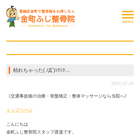
枯れちゃった( ﾉД`)ｼｸｼｸ…
2021.07.06
《交通事故後の治療・骨盤矯正・整体マッサージなら当院へ》
トップページ
こんにちは
金町ふじ整骨院スタッフ渡邉です。