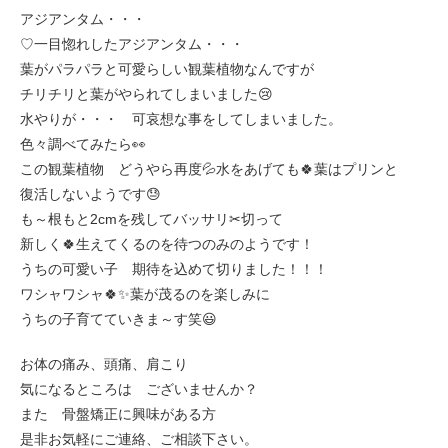
アジアンタム・・・
♡一目惚れしたアジアンタム・・・
葉がパラパラと可愛らしい観葉植物なんですが
チリチリと葉がやられてしまいました😢
水やりが・・・ 可哀想な事をしてしまいました。
色々調べてみたら👀
この観葉植物 どうやら再度💦水をあげても🍀葉はプリンと
復活しないようです😓
も～根もと2cmを残してバッサリ✂切って
新しく🍀生えてくるのを待つのみのようです！
うちの可愛い子 期待を込めて切りました！！！
ワシャワシャ🍀✨葉が茂るのを楽しみに
うちの子育てていきま～す笑😃
お体の痛み、頭痛、肩こり
気になるところは ございませんか？
また 骨盤矯正に興味がある方
是非お気軽にご連絡、ご相談下さい。