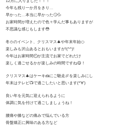
12月に入りました！！！
今年も残り一か月をきり…
早かった…本当に早かった🙄💦
お家時間が増えたので色々学んだ事もありますが
不思議な感じもします😳
冬⛄のイベント、クリスマス🎄や年末年始🍊
楽しみも沢山あるとおもいますが!(^^)!
今年はお家時間⏲が主流でお家でどれだけ
楽しく過ごせるかが楽しみの時間ですね😋！
クリスマス🎄はケーキ🍰にご馳走🍖を楽しみにし
年末はテレビ📺で過ごしたいと思います(*‘∀‘)
良い年を元気に迎えられるように
体調に気を付けて過ごしましょうね！
腰痛や膝などの痛みで悩んでいる方
骨盤矯正に興味のある方など