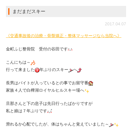
まだまだスキー
2017.04.07
《交通事故後の治療・骨盤矯正・整体マッサージなら当院へ》
金町ふじ整骨院 受付の谷田です
こんにちは～
行って来ました
年ぶりのスキー
へ
長男はバイトが入っているとの事でお留守番
家族４人で白樺湖ロイヤルヒルスキー場へ
旦那さんと下の息子は先日行ったばかりですが
私と娘は７年ぶりです
滑れるか心配でしたが、体はちゃんと覚えていました～