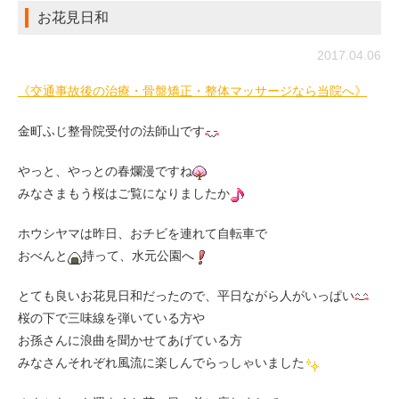
お花見日和
2017.04.06
《交通事故後の治療・骨盤矯正・整体マッサージなら当院へ》
金町ふじ整骨院受付の法師山です
やっと、やっとの春爛漫ですね
みなさまもう桜はご覧になりましたか
ホウシヤマは昨日、おチビを連れて自転車で
おべんと
持って、水元公園へ
とても良いお花見日和だったので、平日ながら人がいっぱい
桜の下で三味線を弾いている方や
お孫さんに浪曲を聞かせてあげている方
みなさんそれぞれ風流に楽しんでらっしゃいました