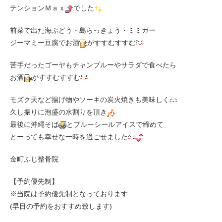
テンションＭａｘ
でした
前菜で出た海ぶどう・島らっきょう・ミミガー
ジーマミー豆腐でお酒
がすすむすすむ
苦手だったゴーヤもチャンプルーやサラダで食べたら
お酒
がすすむすすむ
モズク天など揚げ物やソーキの炭火焼きも美味しく
久し振りに泡盛の水割りを頂き
最後に沖縄そば
とブルーシールアイスで締めて
とーっても幸せな一時を過ごせました
金町ふじ整骨院
【予約優先制】
※当院は予約優先制となっております
(早目の予約をおすすめ致します)