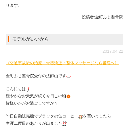
ります。
投稿者:
金町ふじ整骨院
モデルがいいから
2017.04.22
《交通事故後の治療・骨盤矯正・整体マッサージなら当院へ》
金町ふじ整骨院受付の法師山です
こんにちは
穏やかなお天気が続く今日この頃
皆様いかがお過ごしですか？
昨日自動販売機でブラックの缶コーヒー
を買いましたら
生涯二度目のあたりが出ました