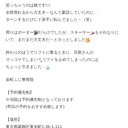
笑っちゃうのは娘です
全然滑れるから大丈夫～なんて豪語していたのに…
ターンするたびにド派手に転んでました～（笑）
周りはボーダー
だらけでしたが、スキーヤー
もそれなりに
いて、まだまだ大丈夫だ～とホッとしました
終わりのほうでリフトに乗るときに、旦那さんが
ズッコケてしまい
リフトを止めてしまったのには
ちょっと引きました…
金町ふじ整骨院
【予約優先制】
※当院は予約優先制となっております
(早目の予約をおすすめ致します)
【場所】
東京都葛飾区東金町1-36-1-111