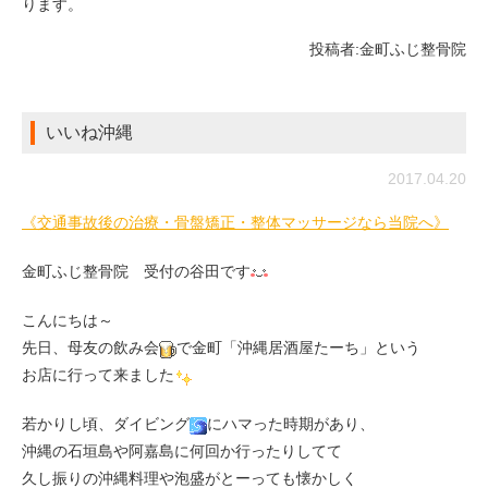
ります。
投稿者:
金町ふじ整骨院
いいね沖縄
2017.04.20
《交通事故後の治療・骨盤矯正・整体マッサージなら当院へ》
金町ふじ整骨院 受付の谷田です
こんにちは～
先日、母友の飲み会
で金町「沖縄居酒屋たーち」という
お店に行って来ました
若かりし頃、ダイビング
にハマった時期があり、
沖縄の石垣島や阿嘉島に何回か行ったりしてて
久し振りの沖縄料理や泡盛がとーっても懐かしく