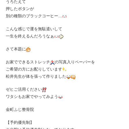
うろたえて
押したボタンが
別の種類のブラックコーヒー…
こんな感じで運を無駄遣いして
一生を終えるんだろうなぁ
さて本題に
お家でできるストレッチ
の写真入りペーパーを
ご希望の方にお配りしています
松井先生が体を張って作りました
ゼヒご活用ください
ワタシもお家でやってみよう
金町ふじ整骨院
【予約優先制】