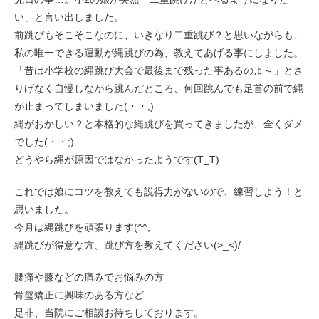
い」と言い出しました。
前跳びもそこそこなのに、いきなり二重跳び？と思いながらも、
私の唯一できる運動が縄跳びの為、教えてあげる事にしました。
「昔は小学校の縄跳び大会で最後まで残った事あるのよ～」とさ
りげなく自慢しながら跳んだところ、何回跳んでも足首の前で縄
が止まってしまいました(・・;)
縄がおかしい？と本格的な縄跳びを買ってきましたが、全くダメ
でした(・・;)
どうやら縄が原因ではなかったようです(T_T)
これでは娘にコツを教えても説得力がないので、練習しよう！と
思いました。
今月は縄跳びを頑張ります(^^;
縄跳びが得意な方、跳び方を教えてください(>_<)/
腰痛や膝などの痛みでお悩みの方
骨盤矯正に興味のある方など
是非、当院にご相談お待ちしております。