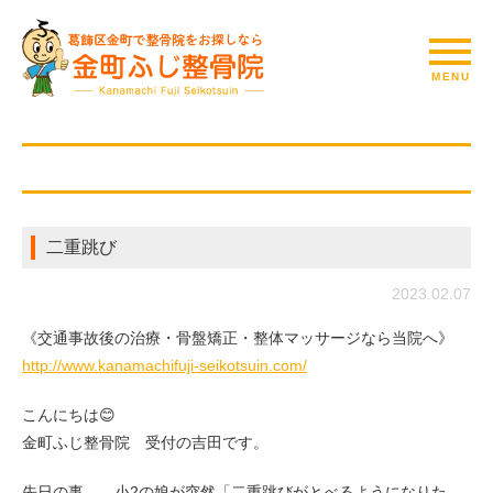
二重跳び
2023.02.07
《交通事故後の治療・骨盤矯正・整体マッサージなら当院へ》
http://www.kanamachifuji-seikotsuin.com/
こんにちは😊
金町ふじ整骨院 受付の吉田です。
先日の事…。小2の娘が突然「二重跳びがとべるようになりた