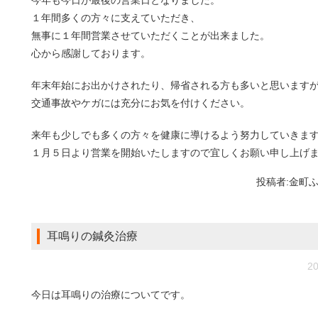
今年も今日が最後の営業日となりました。
１年間多くの方々に支えていただき、
無事に１年間営業させていただくことが出来ました。
心から感謝しております。
年末年始にお出かけされたり、帰省される方も多いと思います
交通事故やケガには充分にお気を付けください。
来年も少しでも多くの方々を健康に導けるよう努力していきま
１月５日より営業を開始いたしますので宜しくお願い申し上げ
投稿者:
金町
耳鳴りの鍼灸治療
20
今日は耳鳴りの治療についてです。