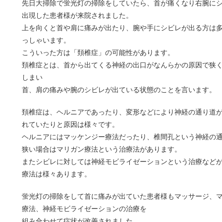
先日大掃除で蛍光灯の掃除をしていたら、首が痛くなり右腕に
出現した患者様が来院されました。
上を向くと首や肩に痛みが出たり、腕や手にシビレが出る方は
っしゃいます。
こういった方は「頚椎症」の可能性があります。
頚椎症とは、首から出てくる神経の出口がなんらかの原因で狭
しまい
首、肩の痛みや腕のシビレが出ている状態のことを言います。
頚椎症は、ヘルニアであったり、変形などにより神経の通り道
れていたりと原因は様々です。
ヘルニアにはマッケンジー療法だったり、椎間孔という神経の
狭い場合はマリガン療法という治療法があります。
またシビレに対しては神経モビライゼーションという治療など
療法は様々あります。
蛍光灯の掃除をして首に痛みが出ていた患者様もマッサージ、
療法、神経モビライゼーションの治療を
組み合わせて症状が改善されました。