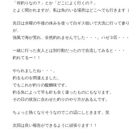
「何釣りなの？」とか「どこによく行くの？」
とよく聞かれますが、私は魚のいる場所はどこへでも行きます
先日は水曜の午後の休みを使って白ギス狙いで大洗に行って参
が、
強風で海が荒れ、全然釣れませんでした・・・。ハゼ３匹・・
一緒に行った友人とは別行動だったので合流してみると・・・
釣れてるー！！
やられましたね・・・。
釣るものを間違えました。
でもこれが釣りの醍醐味です。
釣る魚によって竿も針も全く違ったものにもなります。
その日の状況に合わせた釣りのやり方があるんです。
ちょっと熱くなりそうなのでこの辺にしときます。笑
次回は良い報告ができるように頑張ります！！