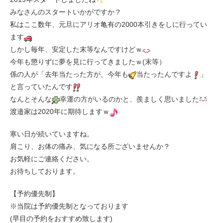
みなさんのスタートいかがですか？
私はここ数年、元旦にアリオ亀有の2000本引きをしに行ってい
ます
しかし毎年、安定した末等なんですけどｗ
今年も懲りずに夢を見に行ってきましたｗ(末等）
係の人が「去年当たった方が、今年も
当たったんですよ
」
と言っていたんです
なんとそんな
幸運の方がいるのかと、羨ましく思いました
渡邉家は2020年に期待しますｗ
寒い日が続いていますね。
肩こり、お体の痛み、気になる所ございませんか？
お気軽にご連絡ください。
お待ちしております。
【予約優先制】
※当院は予約優先制となっております
(早目の予約をおすすめ致します)