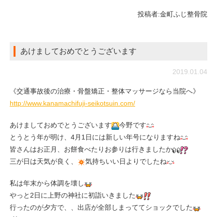
投稿者:
金町ふじ整骨院
あけましておめでとうございます
2019.01.04
《交通事故後の治療・骨盤矯正・整体マッサージなら当院へ》
http://www.kanamachifuji-seikotsuin.com/
あけましておめでとうございます
今野です
とうとう年が明け、4月1日には新しい年号になりますね
皆さんはお正月、お餅食べたりお参りは行きましたか
三が日は天気が良く、
気持ちいい日よりでしたね
私は年末から体調を壊し
やっと2日に上野の神社に初詣いきました
行ったのが夕方で、、出店が全部しまっててショックでした