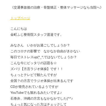
《交通事故後の治療・骨盤矯正・整体マッサージなら当院へ》
トップページ
こんにちは
金町ふじ整骨院スタッフ渡邉です。
みなさん いかがお過ごしでしょうか？
このコロナの影響で なかなか自由がきかない
毎日でストレスup(*_*;ではないでしょうか？
こんな今にピッタリの話題を☆
ズバリ【方言ラジオ体操】です！！
ちょっとテレビで観たんですが
全国？の方言でラジオ体操が出来るんです
CDが発売されているようですが
YouTubeでも観れるみたいですよ♪
石巻弁、沖縄の方言もなかなかでした(^^♪
ちょっと気になった方はチェックして