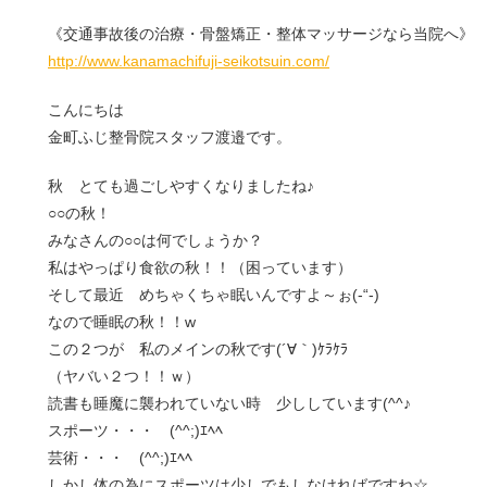
《交通事故後の治療・骨盤矯正・整体マッサージなら当院へ》
http://www.kanamachifuji-seikotsuin.com/
こんにちは
金町ふじ整骨院スタッフ渡邉です。
秋 とても過ごしやすくなりましたね♪
○○の秋！
みなさんの○○は何でしょうか？
私はやっぱり食欲の秋！！（困っています）
そして最近 めちゃくちゃ眠いんですよ～ぉ(-“-)
なので睡眠の秋！！w
この２つが 私のメインの秋です(´∀｀)ｹﾗｹﾗ
（ヤバい２つ！！ｗ）
読書も睡魔に襲われていない時 少ししています(^^♪
スポーツ・・・ (^^;)ｴﾍﾍ
芸術・・・ (^^;)ｴﾍﾍ
しかし体の為にスポーツは少しでもしなければですね☆