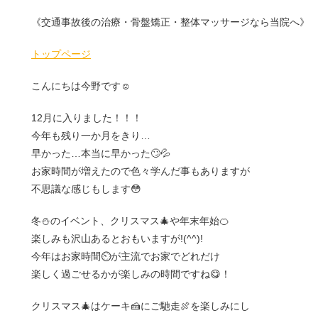
《交通事故後の治療・骨盤矯正・整体マッサージなら当院へ》
トップページ
こんにちは今野です☺
12月に入りました！！！
今年も残り一か月をきり…
早かった…本当に早かった🙄💦
お家時間が増えたので色々学んだ事もありますが
不思議な感じもします😳
冬⛄のイベント、クリスマス🎄や年末年始🍊
楽しみも沢山あるとおもいますが!(^^)!
今年はお家時間⏲が主流でお家でどれだけ
楽しく過ごせるかが楽しみの時間ですね😋！
クリスマス🎄はケーキ🍰にご馳走🍖を楽しみにし