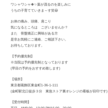
ワシャワシャ🍀✨葉が茂るのを楽しみに
うちの子育てていきま～す笑😃
お体の痛み、頭痛、肩こり
気になるところは ございませんか？
また 骨盤矯正に興味がある方
是非お気軽にご連絡、ご相談下さい。
お待ちしております。
【予約優先制】
※当院は予約優先制となっております
(早目の予約をおすすめ致します)
【場所】
東京都葛飾区東金町1-36-1-111
(金町駅北口徒歩３分 東急ストア裏オレンジの看板が目印です)
【受付時間】