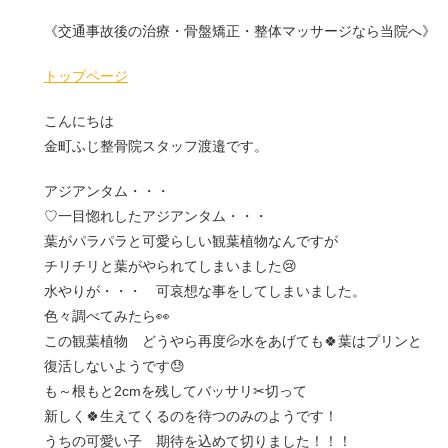
《交通事故後の治療・骨盤矯正・整体マッサージなら当院へ》
トップページ
こんにちは
金町ふじ整骨院スタッフ渡邉です。
アジアンタム・・・
♡一目惚れしたアジアンタム・・・
葉がパラパラと可愛らしい観葉植物なんですが
チリチリと葉がやられてしまいました😢
水やりが・・・ 可哀想な事をしてしまいました。
色々調べてみたら👀
この観葉植物 どうやら再度💦水をあげても🍀葉はプリンと
復活しないようです😓
も～根もと2cmを残してバッサリ✂切って
新しく🍀生えてくるのを待つのみのようです！
うちの可愛い子 期待を込めて切りました！！！