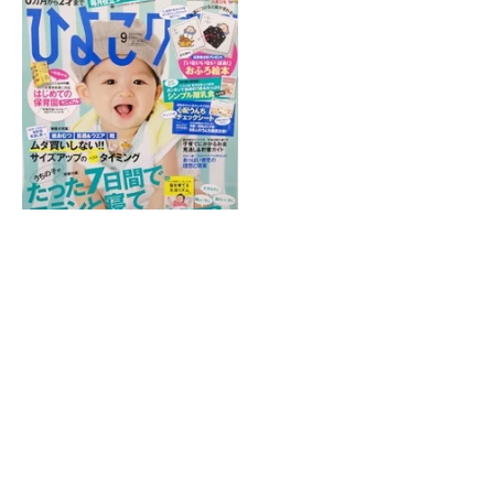
ホーム
|
院紹介
|
症状別施術
|
産後の骨盤矯正
|
スポーツによるケガ
|
受
付時間・アクセス
|
交通事故施術
|
子供によくあるお悩み
|
サイトマッ
プ
金町で接骨院・整骨院をお探しなら金町ふじ整骨院へお問い合わせく