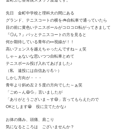
金町ふじ整骨院スタッフ渡邉です。
先日 金町中学校と理科大の間にある
グランド、テニスコートの横を🚲自転車で通っていたら
目の前に黄色いテニスボールがコロコロ転がってきまして
『🙄ん？』パッとテニスコートの方を見ると
何か期待している青年の👀視線が！！
高いフェンスを越えちゃったんですね～ぇ笑
しゃ～ぁないな思いつつ自転車とめて
テニスボール投げ入れてあげました♪
（私 遠投には自信あり💪✨）
しかし方向が・・・
青年より斜め左２５度の方向でした～ぁ笑
「ごめ～ん😆💦」言いましたが
「ありがとうございま～す😄」言ってもらえたので
OKとします😁 役に立てたかな♪
お体の痛み、頭痛、肩こり
気になるところは ございませんか？