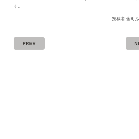
す。
投稿者:
金町
PREV
N