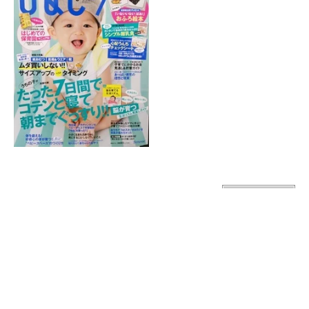
ホーム
|
院紹介
|
症状別施術
|
産後の骨盤矯正
|
スポーツによるケガ
|
受
付時間・アクセス
|
交通事故施術
|
子供によくあるお悩み
|
サイトマッ
プ
金町で接骨院・整骨院をお探しなら金町ふじ整骨院へお問い合わせく
ださい。
(C) 金町ふじ整骨院 All Right Reserved.