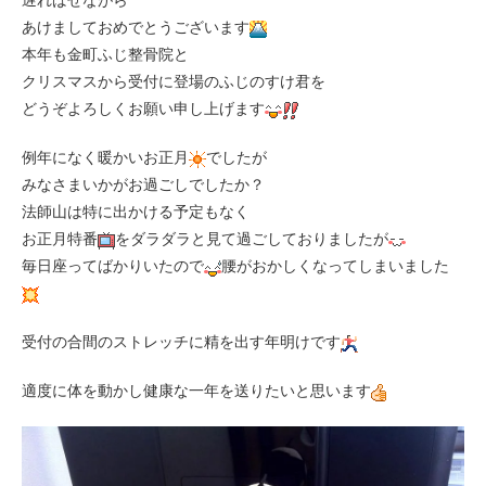
遅ればせながら
あけましておめでとうございます
本年も金町ふじ整骨院と
クリスマスから受付に登場のふじのすけ君を
どうぞよろしくお願い申し上げます
例年になく暖かいお正月
でしたが
みなさまいかがお過ごしでしたか？
法師山は特に出かける予定もなく
お正月特番
をダラダラと見て過ごしておりましたが
毎日座ってばかりいたので
腰がおかしくなってしまいました
受付の合間のストレッチに精を出す年明けです
適度に体を動かし健康な一年を送りたいと思います