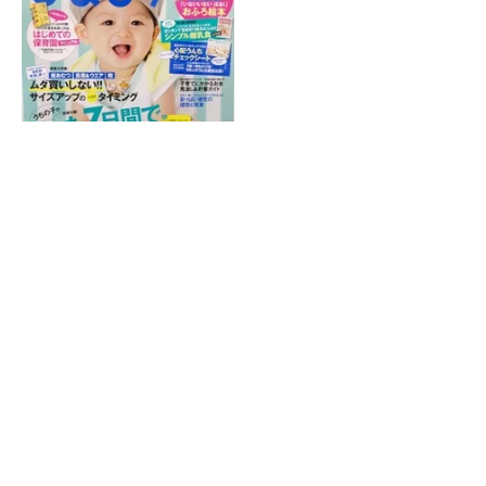
ホーム
|
院紹介
|
症状別施術
|
産後の骨盤矯正
|
スポーツによるケガ
|
受
付時間・アクセス
|
交通事故施術
|
子供によくあるお悩み
|
サイトマッ
プ
金町で接骨院・整骨院をお探しなら金町ふじ整骨院へお問い合わせく
ださい。
(C) 金町ふじ整骨院 All Right Reserved.