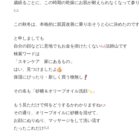
歳経るごとに、この時期の乾燥にお肌が耐えられなくなって参
この秋冬は、本格的に肌質改善に乗り出そうと心に決めたので
と申しましても
自分の顔などに意地でもお金を掛けたくない
法師山です
検索ワードは
「スキンケア 家にあるもの」
はい、見つけましたよ
保湿にぴったり・新しく買う物無し
その名も「砂糖＆オリーブオイル洗顔
」
もう見ただけで何をどうするかわかりますね
その通り、オリーブオイルに砂糖を混ぜて、
お顔にぬりぬり、マッサージをして洗い流す
たったこれだけ