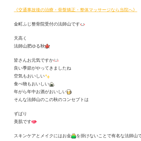
《交通事故後の治療・骨盤矯正・整体マッサージなら当院へ》
金町ふじ整骨院受付の法師山です
天高く
法師山肥ゆる秋
皆さんお元気ですか
良い季節がやってきましたね
空気もおいしい
食べ物もおいしい
年がら年中お酒がおいしい
そんな法師山のこの秋のコンセプトは
ずばり
美肌です
スキンケアとメイクにはお金
を掛けないことで有名な法師山