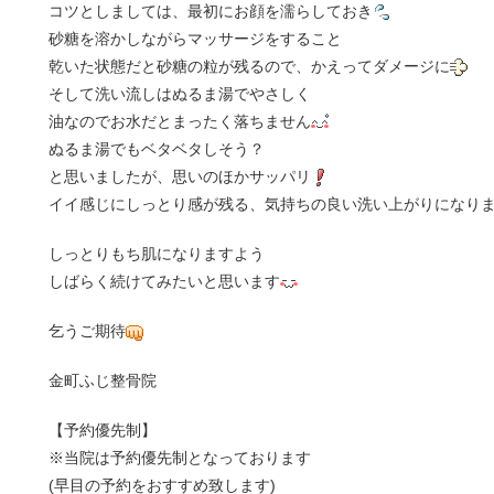
コツとしましては、最初にお顔を濡らしておき
砂糖を溶かしながらマッサージをすること
乾いた状態だと砂糖の粒が残るので、かえってダメージに
そして洗い流しはぬるま湯でやさしく
油なのでお水だとまったく落ちません
ぬるま湯でもベタベタしそう？
と思いましたが、思いのほかサッパリ
イイ感じにしっとり感が残る、気持ちの良い洗い上がりになり
しっとりもち肌になりますよう
しばらく続けてみたいと思います
乞うご期待
金町ふじ整骨院
【予約優先制】
※当院は予約優先制となっております
(早目の予約をおすすめ致します)