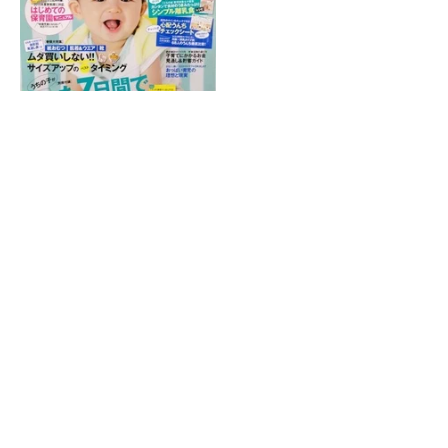
ホーム
|
院紹介
|
症状別施術
|
産後の骨盤矯正
|
スポーツによるケガ
|
受
付時間・アクセス
|
交通事故施術
|
子供によくあるお悩み
|
サイトマッ
プ
金町で接骨院・整骨院をお探しなら金町ふじ整骨院へお問い合わせく
ださい。
(C) 金町ふじ整骨院 All Right Reserved.