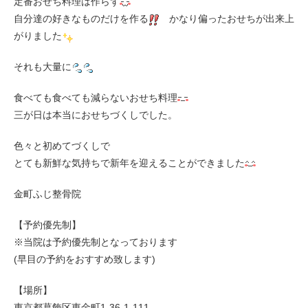
定番おせち料理は作らず
自分達の好きなものだけを作る
かなり偏ったおせちが出来上
がりました
それも大量に
食べても食べても減らないおせち料理
三が日は本当におせちづくしでした。
色々と初めてづくしで
とても新鮮な気持ちで新年を迎えることができました
金町ふじ整骨院
【予約優先制】
※当院は予約優先制となっております
(早目の予約をおすすめ致します)
【場所】
東京都葛飾区東金町1-36-1-111