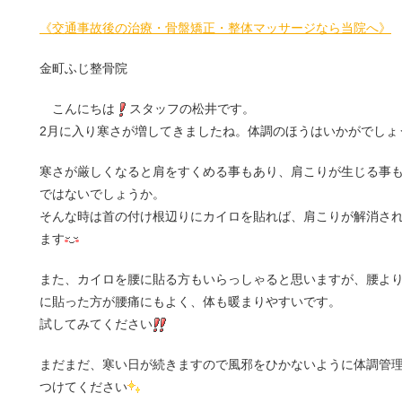
《交通事故後の治療・骨盤矯正・整体マッサージなら当院へ》
金町ふじ整骨院
こんにちは
スタッフの松井です。
2月に入り寒さが増してきましたね。体調のほうはいかがでしょ
寒さが厳しくなると肩をすくめる事もあり、肩こりが生じる事
ではないでしょうか。
そんな時は首の付け根辺りにカイロを貼れば、肩こりが解消さ
ます
また、カイロを腰に貼る方もいらっしゃると思いますが、腰よ
に貼った方が腰痛にもよく、体も暖まりやすいです。
試してみてください
まだまだ、寒い日が続きますので風邪をひかないように体調管
つけてください