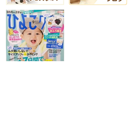
ホーム
|
院紹介
|
症状別施術
|
産後の骨盤矯正
|
スポーツによるケガ
|
受
付時間・アクセス
|
交通事故施術
|
子供によくあるお悩み
|
サイトマッ
プ