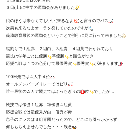
２日(金)に高校の体育祭、
３日(土)に中学の運動会がありました
娘のほうは来なくてもいい(来るなよ
)と言うのでパス
次男も来るなよオーラを発していたのですが
義務教育最後の運動会ということで強引に見に行って来ました
縦割りで１組赤、２組白、３組青、４組黄でわかれており
競技は学年ごとに優勝
準優勝
と順位がつき
応援合戦は４つの色分けで最優秀賞
優秀賞
が決まります
100Ｍ走では４人中４位
オールメンバーズリレーではビリ
唯一最後のムカデ競走ではぶっちぎりの
位
でしたが…
競技では優勝１組赤、準優勝４組黄、
応援合戦では最優秀が白・優秀が赤
息子のクラスは３組青団だったので、どこにも引っかからず
何ももらえませんでした・・・残念