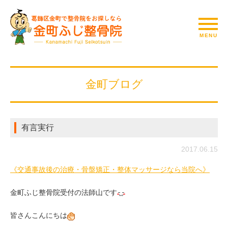
金町ブログ
有言実行
2017.06.15
《交通事故後の治療・骨盤矯正・整体マッサージなら当院へ》
金町ふじ整骨院受付の法師山です
皆さんこんにちは