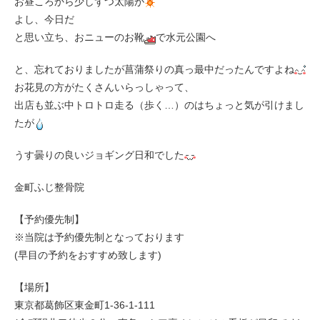
お昼ころから少しずつ太陽が
よし、今日だ
と思い立ち、おニューのお靴
で水元公園へ
と、忘れておりましたが菖蒲祭りの真っ最中だったんですよね
お花見の方がたくさんいらっしゃって、
出店も並ぶ中トロトロ走る（歩く…）のはちょっと気が引けまし
たが
うす曇りの良いジョギング日和でした
金町ふじ整骨院
【予約優先制】
※当院は予約優先制となっております
(早目の予約をおすすめ致します)
【場所】
東京都葛飾区東金町1-36-1-111