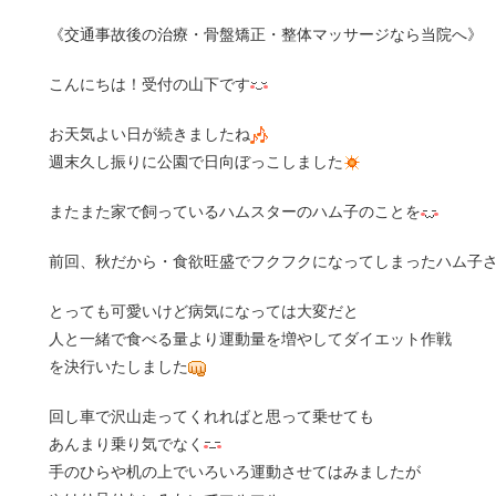
《交通事故後の治療・骨盤矯正・整体マッサージなら当院へ》
こんにちは！受付の山下です
お天気よい日が続きましたね
週末久し振りに公園で日向ぼっこしました
またまた家で飼っているハムスターのハム子のことを
前回、秋だから・食欲旺盛でフクフクになってしまったハム子
とっても可愛いけど病気になっては大変だと
人と一緒で食べる量より運動量を増やしてダイエット作戦
を決行いたしました
回し車で沢山走ってくれればと思って乗せても
あんまり乗り気でなく
手のひらや机の上でいろいろ運動させてはみましたが