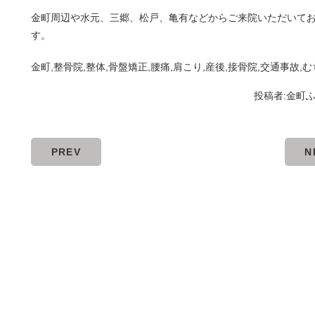
金町周辺や水元、三郷、松戸、亀有などからご来院いただいて
す。
金町,整骨院,整体,骨盤矯正,腰痛,肩こり,産後,接骨院,交通事故,
投稿者:
金町
PREV
N