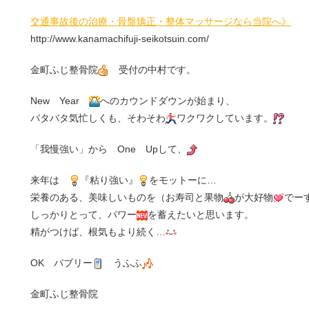
交通事故後の治療・骨盤矯正・整体マッサージなら当院へ》
http://www.kanamachifuji-seikotsuin.com/
金町ふじ整骨院
受付の中村です。
New Year
へのカウンドダウンが始まり、
バタバタ気忙しくも、そわそわ
ワクワクしています。
「我慢強い」から One Upして、
来年は
『粘り強い』
をモットーに…
栄養のある、美味しいものを（お寿司と果物
が大好物
でー
しっかりとって、パワー
を蓄えたいと思います。
精がつけば、根気もより続く…
OK バブリー
うふふ
金町ふじ整骨院