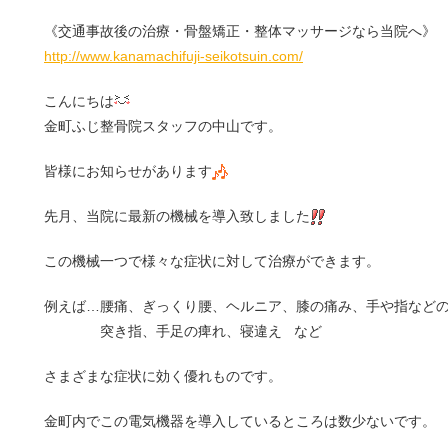
《交通事故後の治療・骨盤矯正・整体マッサージなら当院へ》
http://www.kanamachifuji-seikotsuin.com/
こんにちは
金町ふじ整骨院スタッフの中山です。
皆様にお知らせがあります
先月、当院に最新の機械を導入致しました
この機械一つで様々な症状に対して治療ができます。
例えば…腰痛、ぎっくり腰、ヘルニア、膝の痛み、手や指など
突き指、手足の痺れ、寝違え など
さまざまな症状に効く優れものです。
金町内でこの電気機器を導入しているところは数少ないです。