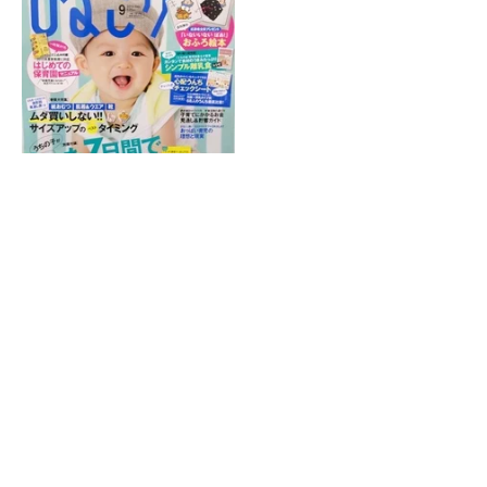
ホーム
|
院紹介
|
症状別施術
|
産後の骨盤矯正
|
スポーツによるケガ
|
受
付時間・アクセス
|
交通事故施術
|
子供によくあるお悩み
|
サイトマッ
プ
金町で接骨院・整骨院をお探しなら金町ふじ整骨院へお問い合わせく
ださい。
(C) 金町ふじ整骨院 All Right Reserved.