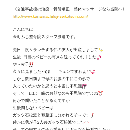
《交通事故後の治療・骨盤矯正・整体マッサージなら当院へ》
http://www.kanamachifuji-seikotsuin.com/
こんにちは
金町ふじ整骨院スタッフ渡邉です。
先日 度々ランチする仲の友人が出産しまして
生後1日目のベビーの写メを送ってくれました
や～赤子
久々に見ました～
キュンですわぁ
しかし数日前まで母のお腹の中にこの形で
入っていたのかと思うと本当に不思議
そして ほぼ一緒のお顔なのも不思議ですよね
何かで聞いたことがるんですが
生後間もないベビーは
ガッツ石松派と鶴瓶派に分かれるそ～です
確かに我が子2人共ガッツ石松派でした
そして今回友人の子も愛らしいガッツ石松派でした