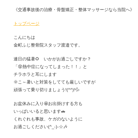
《交通事故後の治療・骨盤矯正・整体マッサージなら当院へ》
トップページ
こんにちは
金町ふじ整骨院スタッフ渡邉です。
連日の猛暑🌻 いかがお過ごしですか？
「😵熱中症になってしまった！！」と
チラホラと耳にします
🌞こ～暑いと対策をしてても厳しいですが
頑張って乗り切りましょう!(^^)!💦
お盆休みに入り🤩お出掛けする方も
いっぱいいると思います🚗
くれぐれも事故、ケガのないように
お過ごしください(^_-)-☆🎶