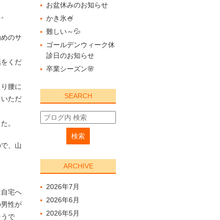
お盆休みのお知らせ
た。
かき氷🍧
難しい～💦
勤めのサ
ゴールデンウィーク休
診日のお知らせ
話をくだ
卒業シーズン🌸
くり腰に
SEARCH
ていただ
した。
ので、山
ARCHIVE
2026年7月
は自宅へ
2026年6月
の男性が
2026年5月
そうで