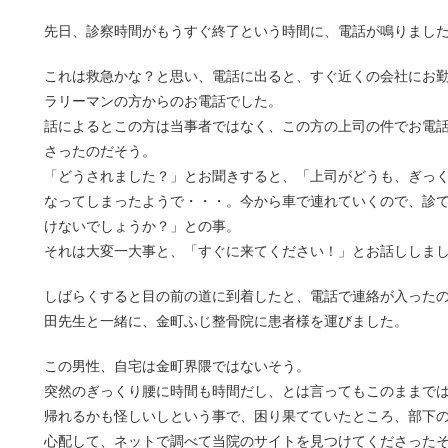
先日、診察時間がもうすぐ終了という時間に、電話が鳴りまし
これは救急かな？と思い、電話に出ると、すぐ近くの会社にお
ラリーマンの方からのお電話でした。
話によるとこの方は当事者ではなく、この方の上司の件でお電
さったのだそう。
「どうされました？」とお聞きすると、「上司がどうも、ぎっ
なってしまったようで・・・。今から車で連れていくので、診
けないでしょうか？」との事。
それは大変一大事と、「すぐに来てください！」とお話ししま
しばらくすると目の前の道に到着したと、電話で連絡が入った
田先生と一緒に、金町ふじ整骨院に患者様を運びました。
この男性、自宅は金町界隈ではないそう。
突然のぎっくり腰に時間も時間だし、とは言ってもこのままで
帰れるかも怪しいしという事で、困り果てていたところ、部下
心配して、ネットで調べて当院のサイトを見つけてくださった