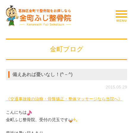
金町ブログ
備えあれば憂いなし！(^－^)
2015.05.29
《交通事故後の治療・骨盤矯正・整体マッサージなら当院へ》
こんにちは
金町ふじ整骨院、受付の児玉です