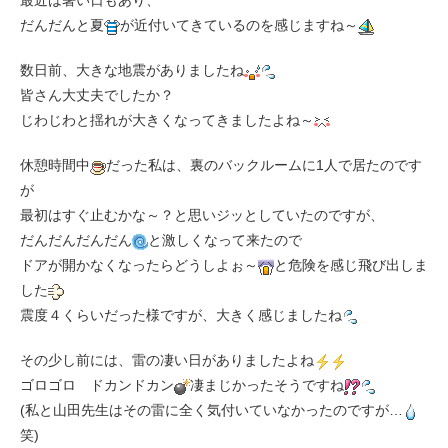
最近は暑い日もあり、
だんだんと夏
が近付いてきているのを感じますね～
数日前、大きな地震がありましたね
皆さん大丈夫でしたか？
じわじわと揺れが大きくなってきましたよね～
休憩時間中
だった私は、裏のバックルームに1人で居たのです
が
最初はすぐ止むかな～？と思いジッとしていたのですが、
だんだんだんだん
と激しくなって来たので
ドアが開かなくなったらどうしよぉ～
と危険を感じ飛び出しま
した
震度４くらいだった様ですが、大きく感じましたね
その少し前には、雷の凄い日がありましたよね
ゴロゴロ ドカンドカン
凄まじかったそうですね
(私と山田先生はその雷に全く気付いていなかったのですが…
笑)