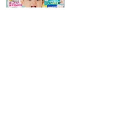
ホーム
|
院紹介
|
症状別施術
|
産後の骨盤矯正
|
スポーツによるケガ
|
受
付時間・アクセス
|
交通事故施術
|
子供によくあるお悩み
|
サイトマッ
プ
金町で接骨院・整骨院をお探しなら金町ふじ整骨院へお問い合わせく
ださい。
(C) 金町ふじ整骨院 All Right Reserved.