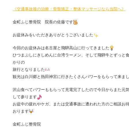
《交通事故後の治療・骨盤矯正・整体マッサージなら当院へ》
金町ふじ整骨院 院長の佐藤です
お盆休みをいただきありがとうございました
今回のお盆休みは名古屋と飛騨高山に行ってきました
ひつまぶしにきしめんに台湾ラーメン、そして飛騨牛とずっと
かりの
旅行となりました
観光は白川郷と熱田神宮に行きたくさんパワーをもらって来ま
沢山食べてパワーももらって充電完了したので今日からまた元
して参ります
お盆中の疲れやケガ、または交通事故に遭われた方のご相談お
おります
金町ふじ整骨院