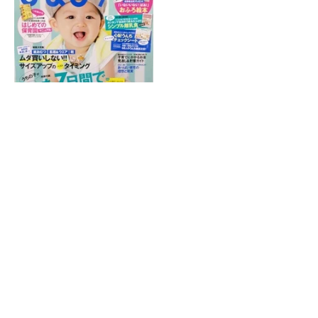
ホーム
|
院紹介
|
症状別施術
|
産後の骨盤矯正
|
スポーツによるケガ
|
受
付時間・アクセス
|
交通事故施術
|
子供によくあるお悩み
|
サイトマッ
プ
金町で接骨院・整骨院をお探しなら金町ふじ整骨院へお問い合わせく
ださい。
(C) 金町ふじ整骨院 All Right Reserved.