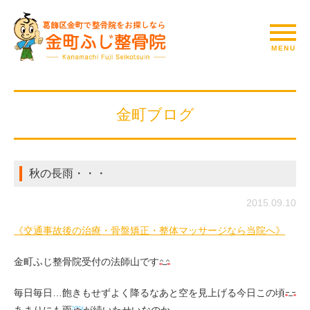
金町ブログ
秋の長雨・・・
2015.09.10
《交通事故後の治療・骨盤矯正・整体マッサージなら当院へ》
金町ふじ整骨院受付の法師山です
毎日毎日…飽きもせずよく降るなあと空を見上げる今日この頃