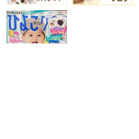
ホーム
|
院紹介
|
症状別施術
|
産後の骨盤矯正
|
スポーツによるケガ
|
受
付時間・アクセス
|
交通事故施術
|
子供によくあるお悩み
|
サイトマッ
プ