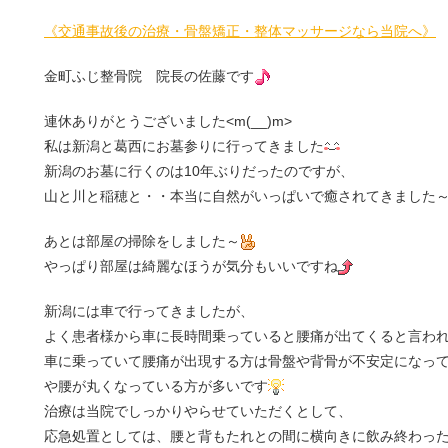
《交通事故後の治療・骨盤矯正・整体マッサージなら当院へ》
金町ふじ整骨院 院長の佐藤です
連休ありがとうございました<m(__)m>
私は新潟と葛西にお墓参りに行ってきました
新潟のお墓に行くのは10年ぶりだったのですが、
山と川と稲穂と・・本当に自然がいっぱいで癒されてきました
あとは部屋の掃除をしました～
やっぱり部屋は綺麗なほうが気分もいいですね
新潟には車で行ってきましたが、
よく患者様から車に長時間乗っていると腰痛が出てくると言わ
車に乗っていて腰痛が出現する方は骨盤や背骨が不安定になっ
や腰が丸くなっている方が多いです
治療は当院でしっかりやらせていただくとして、
応急処置としては、腰と背もたれとの間に横向きに飲み終わっ