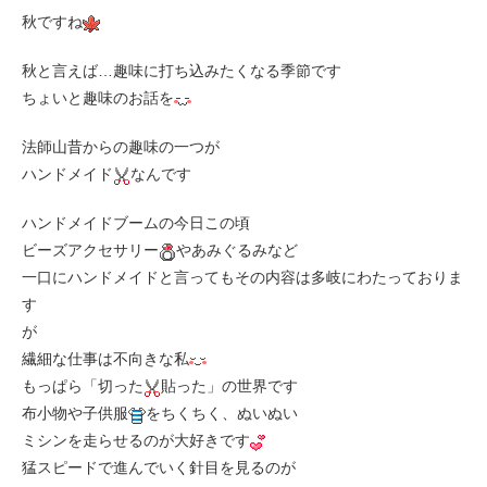
秋ですね
秋と言えば…趣味に打ち込みたくなる季節です
ちょいと趣味のお話を
法師山昔からの趣味の一つが
ハンドメイド
なんです
ハンドメイドブームの今日この頃
ビーズアクセサリー
やあみぐるみなど
一口にハンドメイドと言ってもその内容は多岐にわたっておりま
す
が
繊細な仕事は不向きな私
もっぱら「切った
貼った」の世界です
布小物や子供服
をちくちく、ぬいぬい
ミシンを走らせるのが大好きです
猛スピードで進んでいく針目を見るのが