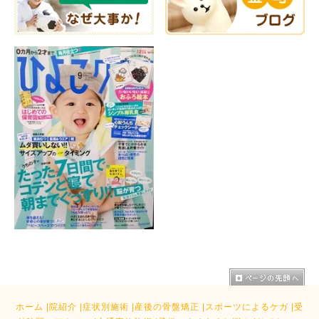
ホーム
|
院紹介
|
症状別施術
|
産後の骨盤矯正
|
スポーツによるケガ
|
受