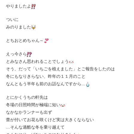
やりましたよ
ついに
みのりました
とちおとめちゃん～
えっ今さら
とみなさん思われることでしょう
そう、だって「いちごを植えました」とご報告をしたのは
冬にもなりきらない、昨年の１１月のこと
なんともう半年も前のお話なんですから…
とにかくうちの軒先は
冬場の日照時間が極端に短い
なかなかランナーも出ず
蕾が付いてお花も咲くけど実は大きくならない
…そんな過酷な冬を乗り越えて