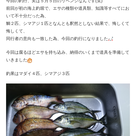
今回の釣行、実は５月５日のリベンジなんです(笑)
前回が初の海上釣堀で、エサの種類や道具類、知識等すべてにお
いて不十分だった為、
鯛２匹、シマアジ１匹となんとも釈然としない結果で、悔しくて
悔しくて、
同行者の意向も一致した為、今回の釣行になりました
今回は腐るほどエサを持ち込み、納得のいくまで道具を準備して
いきました
釣果はマダイ４匹、シマアジ３匹