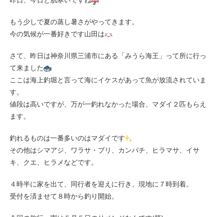
昨日、今日と肌寒いですね
もう少しで夏の蒸し暑さがやってきます。
今の気候が一番好きです山田は
さて、昨日は神奈川県三浦市にある「みうら海王」って所に行っ
て来ました
ここは海上釣堀と言って海にイケスがあって魚が放流されていま
す。
値段は高いですが、万が一釣れなかった場合、マダイ２匹もらえ
ます。
釣れるものは一番多いのはマダイです
その他はシマアジ、ワラサ・ブリ、カンパチ、ヒラマサ、イサ
キ、クエ、ヒラメなどです。
４時半に家を出て、同行者を迎えに行き、現地に７時到着。
受付を済ませて８時から釣り開始。