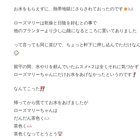
お水をもらえずに、熱帯地獄にさらされておったのです
ローズマリーは乾燥と日陰を好むとの事で
他のプランターより少し
陰になるところに置いてありました
って言っても同じ並びで、ちょっと軒下に押し込んでただけな
留守の間、水やりを頼んでいたムスメ×２は全くそれに気づかず
ローズマリーちゃんにだけお水をあげなかったというのです
なんてこった
帰ってから慌ててお水をあげましたが
ローズマリーちゃんは
だんだん茶色く
茶色く
茶色くなってとうとう