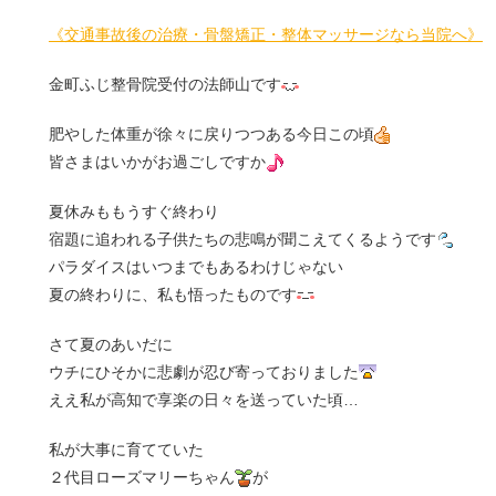
《交通事故後の治療・骨盤矯正・整体マッサージなら当院へ》
金町ふじ整骨院受付の法師山です
肥やした体重が徐々に戻りつつある今日この頃
皆さまはいかがお過ごしですか
夏休みももうすぐ終わり
宿題に追われる子供たちの悲鳴が聞こえてくるようです
パラダイスはいつまでもあるわけじゃない
夏の終わりに、私も悟ったものです
さて夏のあいだに
ウチにひそかに悲劇が忍び寄っておりました
ええ私が高知で享楽の日々を送っていた頃…
私が大事に育てていた
２代目ローズマリーちゃん
が