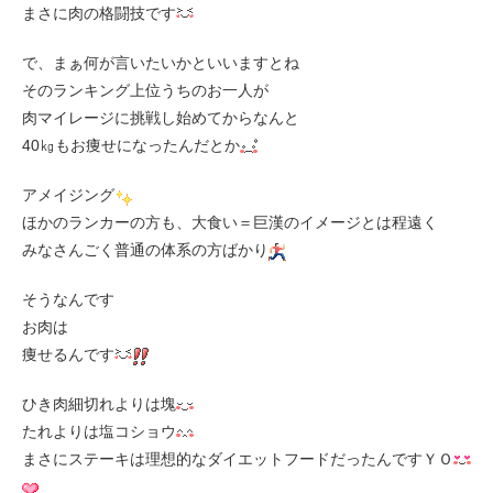
まさに肉の格闘技です
で、まぁ何が言いたいかといいますとね
そのランキング上位うちのお一人が
肉マイレージに挑戦し始めてからなんと
40㎏もお痩せになったんだとか
アメイジング
ほかのランカーの方も、大食い＝巨漢のイメージとは程遠く
みなさんごく普通の体系の方ばかり
そうなんです
お肉は
痩せるんです
ひき肉細切れよりは塊
たれよりは塩コショウ
まさにステーキは理想的なダイエットフードだったんですＹＯ