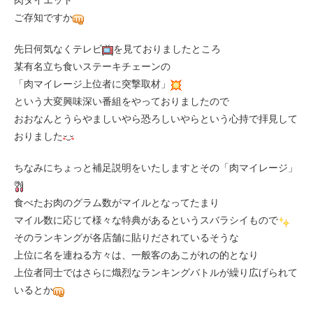
肉ダイエット
ご存知ですか
先日何気なくテレビ
を見ておりましたところ
某有名立ち食いステーキチェーンの
「肉マイレージ上位者に突撃取材」
という大変興味深い番組をやっておりましたので
おおなんとうらやましいやら恐ろしいやらという心持で拝見して
おりました
ちなみにちょっと補足説明をいたしますとその「肉マイレージ」
食べたお肉のグラム数がマイルとなってたまり
マイル数に応じて様々な特典があるというスバラシイもので
そのランキングが各店舗に貼りだされているそうな
上位に名を連ねる方々は、一般客のあこがれの的となり
上位者同士ではさらに熾烈なランキングバトルが繰り広げられて
いるとか