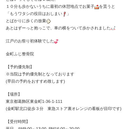
１０分も歩かないうちに最初の休憩地点でお菓子
を貰うと
「もうワタシの役目はおしまい
」
とばかりに歩くの放棄
あとはずーっと抱っこで、車の横をついて歩かされました
江戸のお祭り初体験でした
金町ふじ整骨院
【予約優先制】
※当院は予約優先制となっております
(早目の予約をおすすめ致します)
【場所】
東京都葛飾区東金町1-36-1-111
(金町駅北口徒歩３分 東急ストア裏オレンジの看板が目印です)
【受付時間】
平日 AM9:00～13:00 PM16:00～20:00