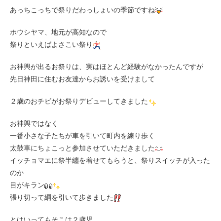
あっちこっちで祭りだわっしょいの季節ですね
ホウシヤマ、地元が高知なので
祭りといえばよさこい祭り
お神輿が出るお祭りは、実はほとんど経験がなかったんですが
先日神田に住むお友達からお誘いを受けまして
２歳のおチビがお祭りデビューしてきました
お神輿ではなく
一番小さな子たちが車を引いて町内を練り歩く
太鼓車にちょこっと参加させていただきました
イッチョマエに祭半纏を着せてもらうと、祭りスイッチが入った
のか
目がキラン
張り切って綱を引いて歩きました
とはいってもそこは２歳児、