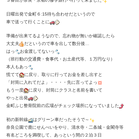
３番目が奈良・京都の修学旅行へ行って来ました
日曜出発で金町６:15待ち合わせだというので
車で送って行くことに
準備が出来てるようなので、忘れ物が無いか確認したら
大丈夫
だというので車を出して数分後…
はっ
お金渡してないっ
（班行動の交通費・食事代・お土産代等、１万円なり）
本人もあっ
慌てて
に戻り、取りに行ってお金を差し出すと
「封筒に入れてだよ」・・・・先に言ってよっ
もう一度
に戻り、封筒にクラスと名前を書いて
やっと出発
金町ふじ整骨院前の広場がチェック場所になっていました
初の新幹線
はグリーン車だったそうで～
奈良公園で鹿にせんべいをやり、清水寺・二条城・金閣寺等
有名どころを満喫して、あっという間の２泊３日