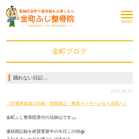
金町ブログ
踊れない日記…
2017.08.17
《交通事故後の治療・骨盤矯正・整体マッサージなら当院へ》
金町ふじ整骨院受付の法師山です
連続雨記録を絶賛更新中の今日この頃