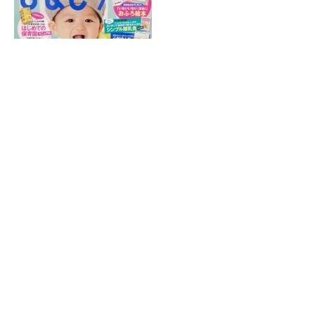
ホーム
|
院紹介
|
症状別施術
|
産後の骨盤矯正
|
スポーツによるケガ
|
受
付時間・アクセス
|
交通事故施術
|
子供によくあるお悩み
|
サイトマッ
プ
金町で接骨院・整骨院をお探しなら金町ふじ整骨院へお問い合わせく
ださい。
(C) 金町ふじ整骨院 All Right Reserved.